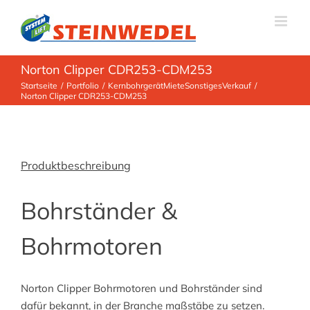
Zum
Inhalt
springen
Norton Clipper CDR253-CDM253
Startseite
Portfolio
Kernbohrgerät
Miete
Sonstiges
Verkauf
Norton Clipper CDR253-CDM253
Produktbeschreibung
Bohrständer &
Bohrmotoren
Norton Clipper Bohrmotoren und Bohrständer sind
dafür bekannt, in der Branche maßstäbe zu setzen.