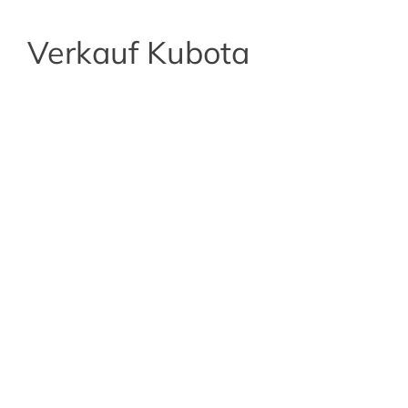
Verkauf Kubota
KUBOTA KX 085-5
Kleineres Gerät Größeres Gerät Kubota KX085-5
Bist du Bereits unterwiesen? Bist du Bereits