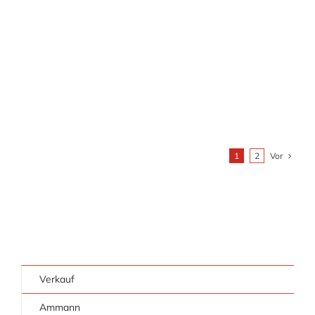
unterwiesen? 4250 mm max. Grabtiefe 2150 - 2200
mm [...]
MEHR ERFAHREN
Vor
1
2
Verkauf
Ammann