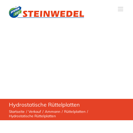
Zum
Inhalt
springen
Hydrostatische Rüttelplatten
Startseite
Verkauf
Ammann
Rüttelplatten
Hydrostatische Rüttelplatten