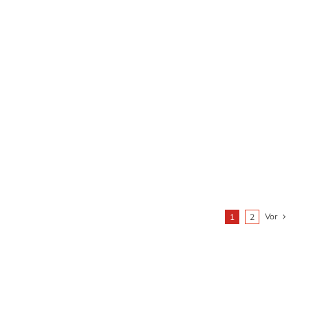
Mehr infos
3.86 x 1.79 m
Plattformgröße
MEHR ERFAHREN
Vor
1
2