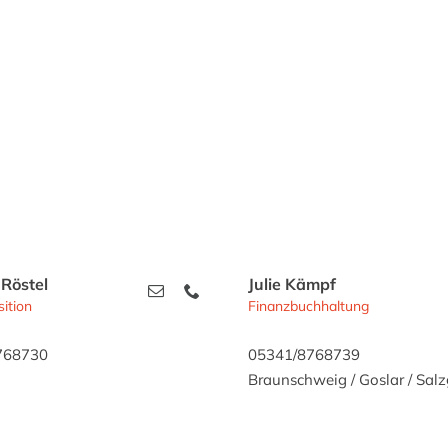
Röstel
Julie Kämpf
ition
Finanzbuchhaltung
768730
05341/8768739
Braunschweig / Goslar / Salzg