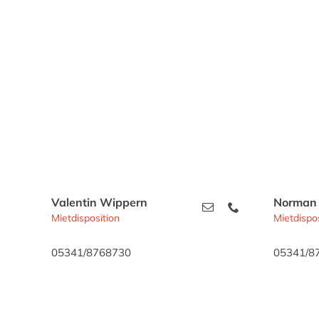
Valentin Wippern
Norman 
Mietdisposition
Mietdispos
05341/8768730
05341/8