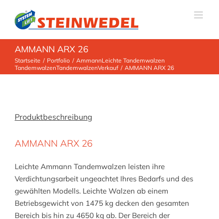
Zum
Inhalt
springen
AMMANN ARX 26
Startseite
Portfolio
Ammann
Leichte Tandemwalzen
Tandemwalzen
Tandemwalzen
Verkauf
AMMANN ARX 26
Produktbeschreibung
AMMANN ARX 26
Leichte Ammann Tandemwalzen leisten ihre
Verdichtungsarbeit ungeachtet Ihres Bedarfs und des
gewählten Modells. Leichte Walzen ab einem
Betriebsgewicht von 1475 kg decken den gesamten
Bereich bis hin zu 4650 kg ab. Der Bereich der