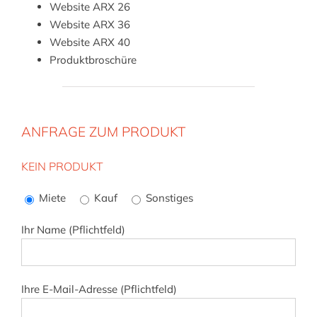
Website
ARX 2
6
Website
ARX 36
Website
ARX 40
Produktbroschüre
ANFRAGE ZUM PRODUKT
KEIN PRODUKT
Bitte
lasse
Miete
Kauf
Sonstiges
dieses
Feld
Ihr Name (Pflichtfeld)
leer.
Ihre E-Mail-Adresse (Pflichtfeld)