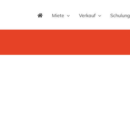
Miete
Verkauf
Schulung
AMMANN ARX 26
• Zentrifugalkraft: 41 kN
MEHR ERFAHREN