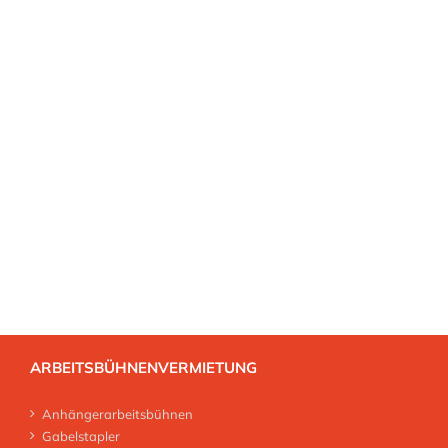
KW/ 30,6 PS •Frequenz: 58/ 66 Hz •max.
Zentrifugalkraft: 47 kN
MEHR ERFAHREN
ARBEITSBÜHNENVERMIETUNG
Anhängerarbeitsbühnen
Gabelstapler