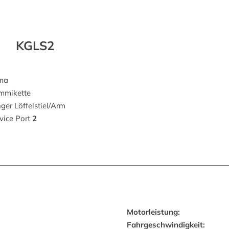
KGLS2
ima
mmikette
ger Löffelstiel/Arm
vice Port
2
Motorleistung:
Fahrgeschwindigkeit: