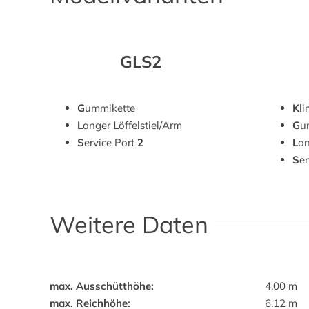
GLS2
G
ummikette
K
l
L
anger
L
öffelstiel/Arm
G
u
S
ervice Port
2
L
an
S
er
Weitere Daten
max. Ausschütthöhe:
4.00 m
max. Reichhöhe:
6.12 m