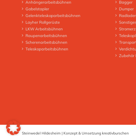
Anhängerarbeitsbühnen
Bagger
Gabelstapler
Dumper
Gelenkteleskoparbeitsbühnen
Radlader
Layher Rollgerüste
Sonstige
LKW Arbeitsbühnen
Stromerz
Raupenarbeitsbühnen
Teleskop
Scherenarbeitsbühnen
Transpor
Teleskoparbeitsbühnen
Verdicht
Zubehör
Steinwedel Hildesheim | Konzept & Umsetzung
kreativburschen