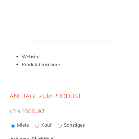
Website
Produktbroschüre
ANFRAGE ZUM PRODUKT
KEIN PRODUKT
Bitte
lasse
Miete
Kauf
Sonstiges
dieses
Feld
Ihr Name (Pflichtfeld)