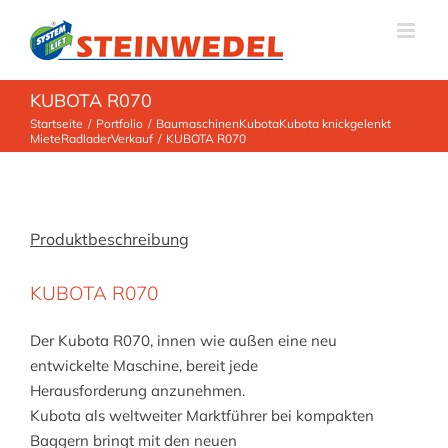
Zum
Inhalt
springen
KUBOTA R070
Startseite
Portfolio
Baumaschinen
Kubota
Kubota knickgelenkt
Miete
Radlader
Verkauf
KUBOTA R070
Produktbeschreibung
KUBOTA R070
Der Kubota R070, innen wie außen eine neu
entwickelte Maschine, bereit jede
Herausforderung anzunehmen.
Kubota als weltweiter Marktführer bei kompakten
Baggern bringt mit den neuen