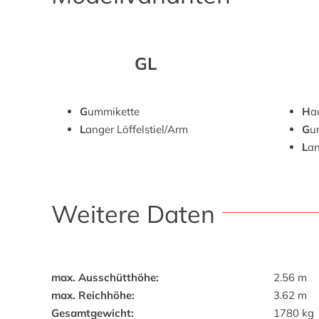
GL
G
ummikette
H
a
L
anger Löffelstiel/Arm
G
u
L
an
Weitere Daten
max. Ausschütthöhe:
2.56 m
max. Reichhöhe:
3.62 m
Gesamtgewicht:
1780 kg