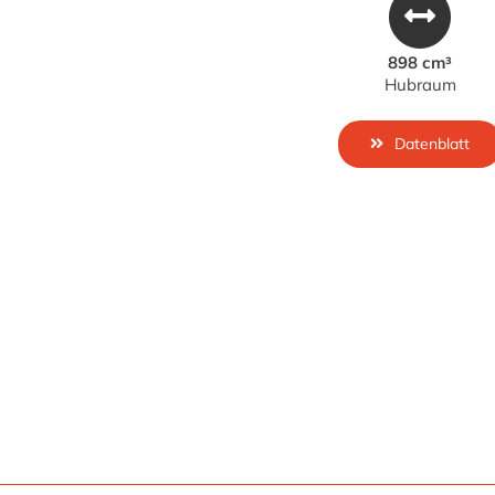
898 cm³
Hubraum
Datenblatt