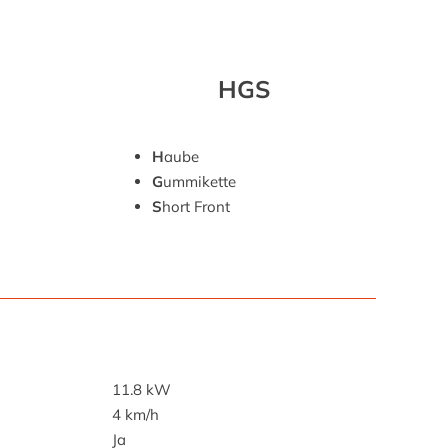
HGS
H
aube
G
ummikette
S
hort Front
11.8 kW
4 km/h
Ja