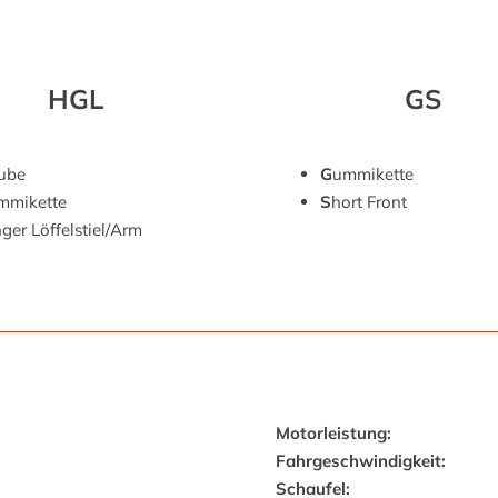
HGL
GS
ube
G
ummikette
mmikette
S
hort Front
ger Löffelstiel/Arm
Motorleistung:
Fahrgeschwindigkeit:
Schaufel: