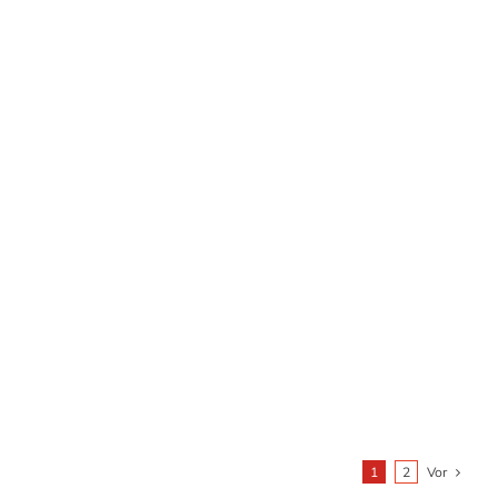
778 cm³
Hubraum
Datenblatt
3710 x 990 x 2350 mm
LxBxH
MEHR ERFAHREN
Vor
1
2