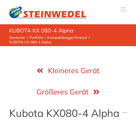
Zum
Inhalt
springen
KUBOTA KX 080-4 Alpha
Startseite
Portfolio
Kompaktbagger
Verkauf
KUBOTA KX 080-4 Alpha
Kleineres Gerät
Größeres Gerät
Kubota KX080-4 Alpha