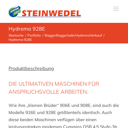
Zum
Inhalt
springen
Hydrema 928E
Startseite
Portfolio
Bagger
Baggerlader
Hydrema
Verkauf
Hydrema 928E
Produktbeschreibung
DIE ULTIMATIVEN MASCHINEN FÜR
ANSPRUCHSVOLLE ARBEITEN.
Wie ihre „kleinen Brüder“ 906E und 908E, sind auch die
Modelle 926E und 928E größtenteils identisch. Auch
diese beiden Maschinen verfügen über einen
leistungsstarken modernen Cummins QSB 4.5 Stufe-3b