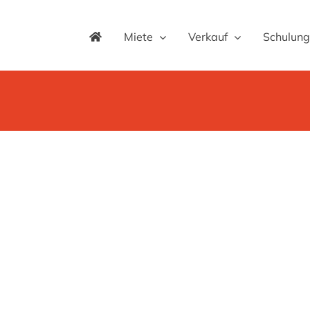
Miete
Verkauf
Schulung
Hydrema MX 20
Kleineres Gerät Größeres Gerät
Hydrema MX20G
6840 mm
max. Grabtiefe