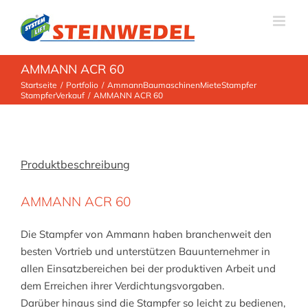
Zum
Inhalt
springen
AMMANN ACR 60
Startseite
Portfolio
Ammann
Baumaschinen
Miete
Stampfer
Stampfer
Verkauf
AMMANN ACR 60
Produktbeschreibung
AMMANN ACR 60
Die Stampfer von Ammann haben branchenweit den
besten Vortrieb und unterstützen Bauunternehmer in
allen Einsatzbereichen bei der produktiven Arbeit und
dem Erreichen ihrer Verdichtungsvorgaben.
Darüber hinaus sind die Stampfer so leicht zu bedienen,