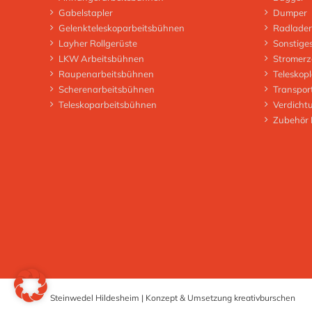
Gabelstapler
Dumper
Gelenkteleskoparbeitsbühnen
Radlader
Layher Rollgerüste
Sonstige
LKW Arbeitsbühnen
Stromerz
Raupenarbeitsbühnen
Teleskop
Scherenarbeitsbühnen
Transpor
Teleskoparbeitsbühnen
Verdicht
Zubehör
Steinwedel Hildesheim | Konzept & Umsetzung
kreativburschen