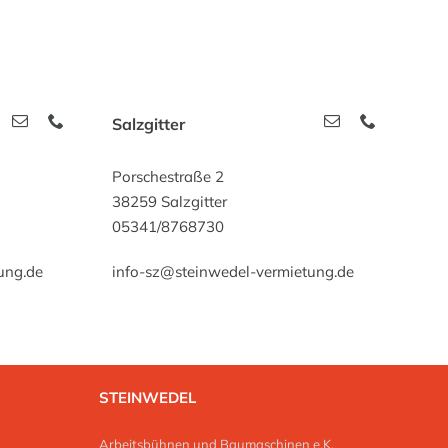
Salzgitter
Porschestraße 2
38259 Salzgitter
05341/8768730
ung.de
info-sz@steinwedel-vermietung.de
STEINWEDEL
Arbeitsbühnen und Baumaschinen e.K.