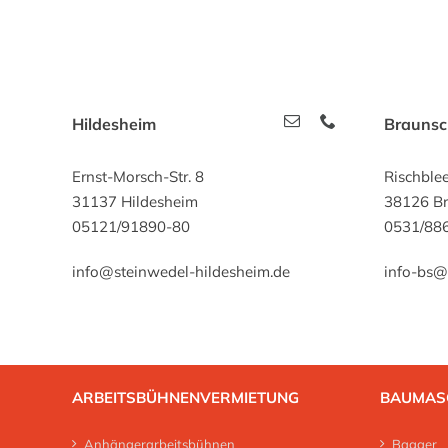
Hildesheim
Brauns
Ernst-Morsch-Str. 8
Rischble
31137 Hildesheim
38126 B
05121/91890-80
0531/88
info@steinwedel-hildesheim.de
info-bs@
ARBEITSBÜHNENVERMIETUNG
BAUMAS
Anhängerarbeitsbühnen
Bagger