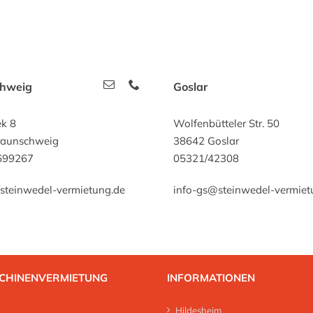
chweig
Goslar
ek 8
Wolfenbütteler Str. 50
raunschweig
38642 Goslar
699267
05321/42308
steinwedel-vermietung.de
info-gs@steinwedel-vermiet
CHINENVERMIETUNG
INFORMATIONEN
Hildesheim