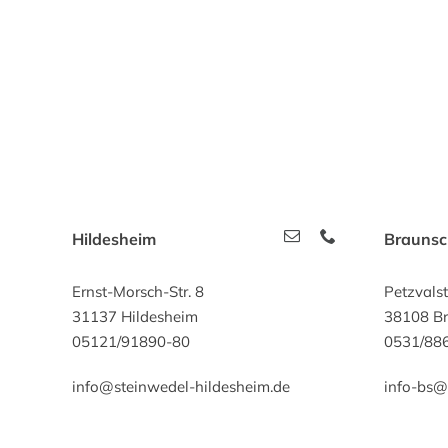
Hildesheim
Brauns
Ernst-Morsch-Str. 8
Petzvals
31137 Hildesheim
38108 B
05121/91890-80
0531/88
info@steinwedel-hildesheim.de
info-bs@