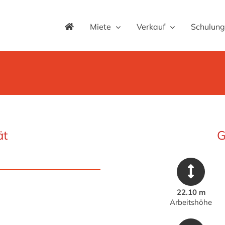
Miete
Verkauf
Schulung
ät
G
22.10 m
Arbeitshöhe