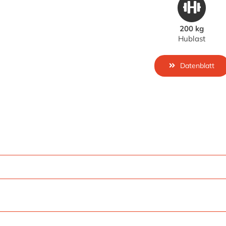
200 kg
Hublast
Datenblatt