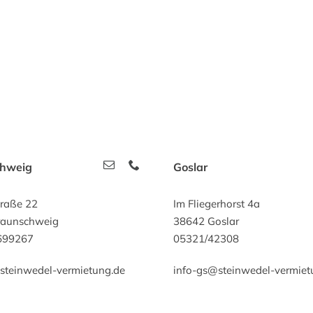
chweig
Goslar
traße 22
Im Fliegerhorst 4a
raunschweig
38642 Goslar
699267
05321/42308
steinwedel-vermietung.de
info-gs@steinwedel-vermiet