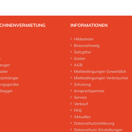
CHINENVERMIETUNG
INFORMATIONEN
Hildesheim
Braunschweig
Salzgitter
s
Goslar
euger
AGB
lader
Mietbedingungen Gewerblich
tanhänger
Mietbedingungen Verbraucher
ungsgeräte
Schulung
 Bagger
Ansprechpartner
Service
Verkauf
FAQ
Aktuelles
Datenschutzerklärung
Datenschutz-Einstellungen