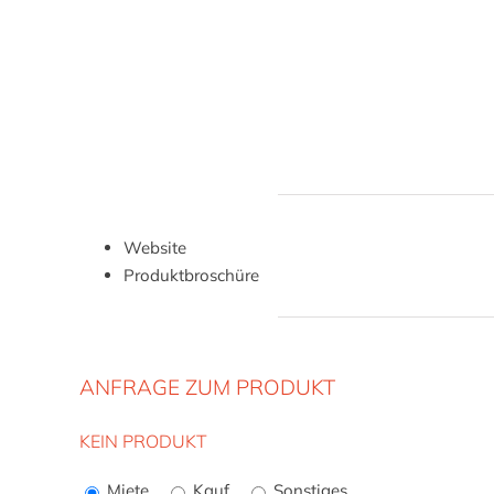
Website
Produktbroschüre
ANFRAGE ZUM PRODUKT
KEIN PRODUKT
Bitte
lasse
Miete
Kauf
Sonstiges