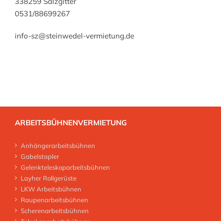
338259 Salzgitter
0531/88699267
info-sz@steinwedel-vermietung.de
ARBEITSBÜHNENVERMIETUNG
Anhängerarbeitsbühnen
Gabelstapler
Gelenkteleskoparbeitsbühnen
Layher Rollgerüste
LKW Arbeitsbühnen
Raupenarbeitsbühnen
Scherenarbeitsbühnen