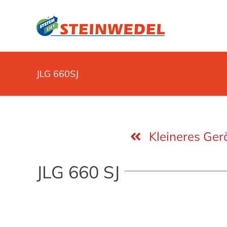
Zum
Inhalt
springen
JLG 660SJ
Kleineres Ger
JLG 660 SJ