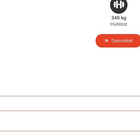
340 kg
Hublast
Datenblatt