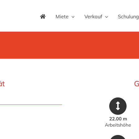
Miete
Verkauf
Schulung
ät
G
22.00 m
Arbeitshöhe