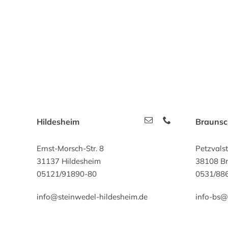
Hildesheim
Brauns
Ernst-Morsch-Str. 8
Petzvals
31137 Hildesheim
38108 B
05121/91890-80
0531/88
info@steinwedel-hildesheim.de
info-bs@