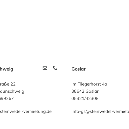
chweig
Goslar
traße 22
Im Fliegerhorst 4a
raunschweig
38642 Goslar
699267
05321/42308
steinwedel-vermietung.de
info-gs@steinwedel-vermiet