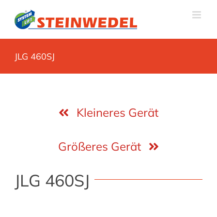
Zum
Inhalt
springen
JLG 460SJ
Kleineres Gerät
Größeres Gerät
JLG 460SJ