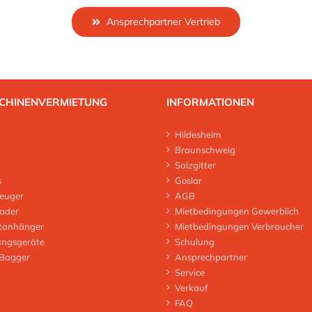
Ansprechpartner Vertrieb
CHINENVERMIETUNG
INFORMATIONEN
Hildesheim
Braunschweig
Salzgitter
s
Goslar
euger
AGB
lader
Mietbedingungen Gewerblich
tanhänger
Mietbedingungen Verbraucher
ungsgeräte
Schulung
 Bagger
Ansprechpartner
Service
Verkauf
FAQ