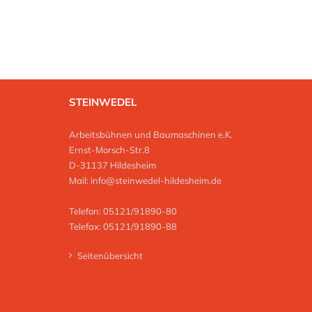
STEINWEDEL
Arbeitsbühnen und Baumaschinen e.K.
Ernst-Morsch-Str.8
D-31137 Hildesheim
Mail:
info@steinwedel-hildesheim.de
Telefon: 05121/91890-80
Telefax: 05121/91890-88
Seitenübersicht