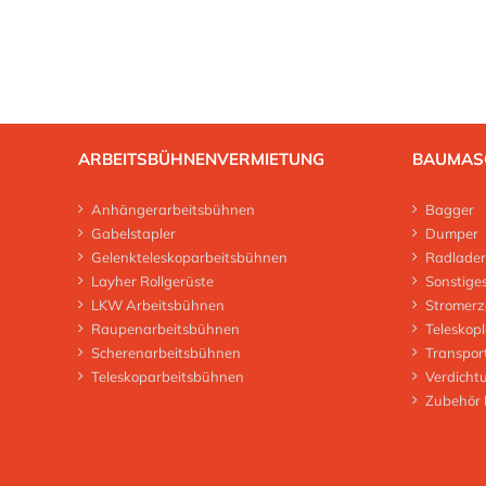
ARBEITSBÜHNENVERMIETUNG
BAUMAS
Anhängerarbeitsbühnen
Bagger
Gabelstapler
Dumper
Gelenkteleskoparbeitsbühnen
Radlader
Layher Rollgerüste
Sonstige
LKW Arbeitsbühnen
Stromerz
Raupenarbeitsbühnen
Teleskop
Scherenarbeitsbühnen
Transpor
Teleskoparbeitsbühnen
Verdicht
Zubehör