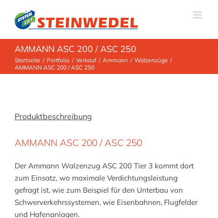
Zum
Inhalt
springen
AMMANN ASC 200 / ASC 250
Startseite
Portfolio
Verkauf
Ammann
Walzenzüge
AMMANN ASC 200 / ASC 250
Produktbeschreibung
AMMANN ASC 200 / ASC 250
Der Ammann Walzenzug ASC 200 Tier 3 kommt dort
zum Einsatz, wo maximale Verdichtungsleistung
gefragt ist, wie zum Beispiel für den Unterbau von
Schwerverkehrssystemen, wie Eisenbahnen, Flugfelder
und Hafenanlagen.