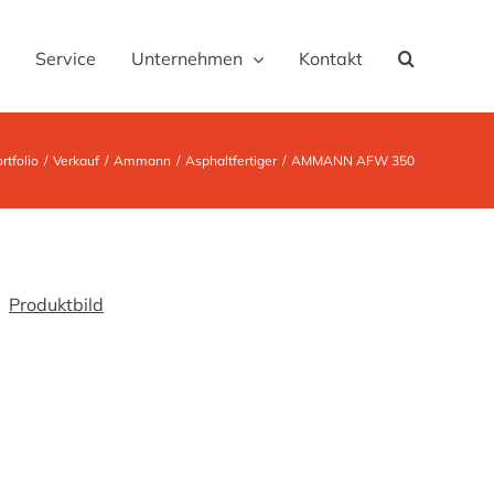
Service
Unternehmen
Kontakt
rtfolio
Verkauf
Ammann
Asphaltfertiger
AMMANN AFW 350
Produktbild